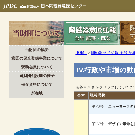
当財団の概要
HOME
＞
陶磁器意匠弘報 全号 記
意匠の保全登録事業について
賛助会員について
IV.行政や市場の
当財団創設期の様子
保存資料について
※各合本名をクリックしていただ
所在地
合本
弘報号数
第20号
ニューヨークの
第27号
デザイン革命を