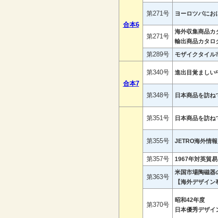
第271号
ヨーロツパにお
合本6
海外収集商品カ
第271号
輸出商品カタロ
第289号
モザイクタイル
第340号
進出目覚ましい
合本7
第348号
日本商品を訪ね
第351号
日本商品を訪ね
第355号
JETRO海外情
第357号
1967年対英貿
米国市場陶磁器
第363号
【海外デザイン
昭和42年度
第370号
日本優秀デザイ