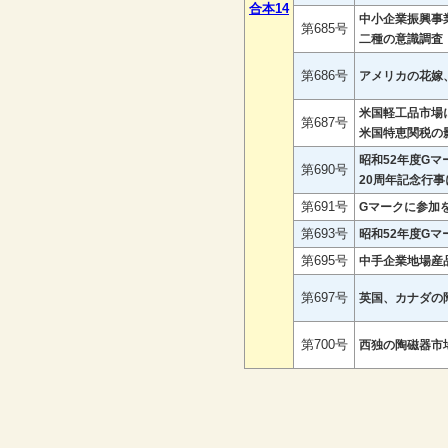
合本14
中小企業振興事
第685号
二種の意識調
第686号
アメリカの花嫁
米国軽工品市場
第687号
米国特恵関税の影
昭和52年度G
第690号
20周年記念行事
第691号
Gマークに参加
第693号
昭和52年度Gマ
第695号
中手企業地場産
第697号
英国、カナダの
第700号
西独の陶磁器市場