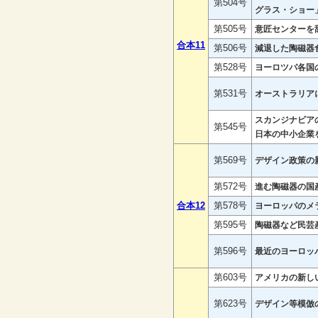
第504号
グラス・ショー
第505号
意匠センターを
合本11
第506号
減退した陶磁器
第528号
ヨーロツパ各国
第531号
オーストラリア
スカンジナビア
第545号
日本の中小企業
第569号
デザイン政策の
第572号
進む陶磁器の国
合本12
第578号
ヨーロッパのメ
第595号
陶磁器など民芸
第596号
最近のヨーロッ
第603号
アメリカの新し
第623号
デザイン等模倣