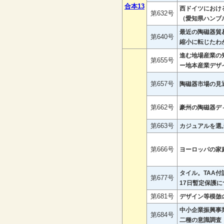
合本13
西ドイツにおけ
第632号
（愛知県ハンブ
最近の陶磁器貿
第640号
縮小に転じたわ
進む地場産業の
第655号
ー地本産業デザ
第657号
陶磁器市場の見
第662号
豪州の陶磁器デ
第663号
カジュアルを選
第666号
ヨーロッパの家
タイル。TAA
第677号
17日暫定保護
第681号
デザイン等模倣
中小企業振興事
第684号
二種の意識調査