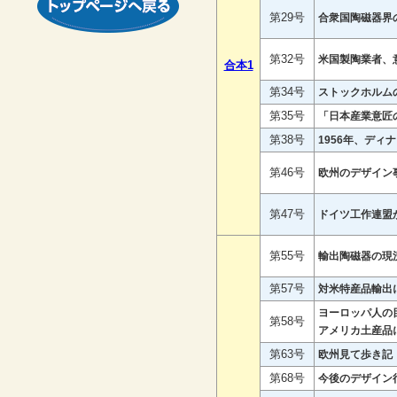
第29号
合衆国陶磁器界
第32号
米国製陶業者、
合本1
第34号
ストックホルム
第35号
「日本産業意匠
第38号
1956年、ディ
第46号
欧州のデザイン
第47号
ドイツ工作連盟
第55号
輸出陶磁器の現
第57号
対米特産品輸出
ヨーロッパ人の
第58号
アメリカ土産品
第63号
欧州見て歩き記
第68号
今後のデザイン