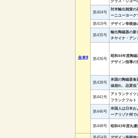
グラス・シヨー
対米輸出雑貨の
第404号
ーニユーヨーク
第419号
デザイン等模倣
輸出陶磁器の新
第435号
チヤイナ・アン
昭和44年度陶
合本9
第436号
デザイン指導の
米国の陶磁器
第438号
値崩れ、品質低
アトランテイツ
第441号
フランクフルト
米国人は日本お
第446号
ーアリゾナ州で
第448号
昭和43年度丸
第454号
デザイン等模倣