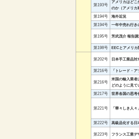
アメリカはどこ
第193号
のか（アメリカ
第194号
海外近況
第194号
一年中売れ行き
第195号
芳武茂介 報告講
第198号
EECとアメリ
第202号
日本手工業品対
第216号
「トレード・ア
米国の輸入業者
第216号
どのように見て
第217号
世界各国の思考
第221号
「華々しき人々
第222号
高級品化する日
第223号
フランス工業デ