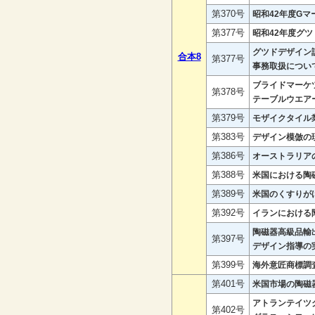
第370号
昭和42年度G
第377号
昭和42年度グ
グツドデザイン
合本8
第377号
事務取扱につい
ブライドマーケ
第378号
テーブルウエア
第379号
モザイクタイル
第383号
デザイン模倣の
第386号
オーストラリア
第388号
米国における陶
第389号
米国のくすりが
第392号
イランにおける
陶磁器高級品輸
第397号
デザイン指導の
第399号
海外意匠商標調
第401号
米国市場の陶磁
アトランテイツ
第402号