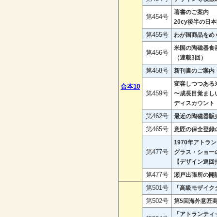
著書のご案内
第454号
20cy後半の日
第455号
わが国商品をめ
米国の陶磁器食
第456号
（連載3回）
第458号
新刊書のご案内
変容しつつある
合本10
第459号
〜成長目覚まし
ディスカウント
第462号
最近の陶磁器販
第465号
意匠の保全登録の
1970年アト
第477号
グラス・ショー
【デザイン巡回
第477号
瀬戸出張所の開
第501号
「高級モザイク
第502号
第5回海外意匠
「アトランティ