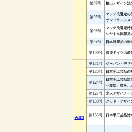
第89号
輸出デザイン法
マッテ氏選定の
第95号
サンフランシス
マッテ氏選定特
第96号
シヤトル国際見
第97号
日本特産品の米
第100号
戦後ドイツの産
第121号
ジャパン・デザ
第123号
日本手工芸品の
日本手工芸品対
第124号
ー愛知、岐阜、
第127号
米人デザイナー
第133号
グッド・デザイ
第136号
日本手工芸品対
合本3